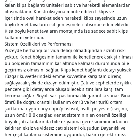
kalan klips bağlantı üniteleri sabit ve hareketli elemanlardan
oluşmaktadır. Konstrüksiyona monte edilen L klips ve
içerisinde oval hareket eden hareketli klips sayesinde uzun
boylu kenet tavaların ısıl genleşmeleri absorbe edilmektedir.
Kısa boylu kenet tavaların montajında ise sadece sabit klips
kullanımı yeterlidir.
Sistem Özellikleri ve Performansı
Yüzeyde herhangi bir vida deliği olmadığından sızıntı riski
yoktur. Kenet bölgesinin tamamı ile kenetlenerek sıkıştırılması
bu bölgenin tamamının kar altında kalması durumunda bile
geçirimsiz olmasını sağlar. Klips kenet bağlantı detayı yüksek
rüzgar kuvvetlerindeki emme kuvvetine karşı tam direnç
sağlayacak şekilde dizayn edilmiştir. Çatı ve cephelerde ışıklık,
pencere gibi detaylarda oluşabilecek sızıntılara karşı tam
koruma sağlar. Boyalı sac, paslanmazlık garantisi sunar. Bina
ömrü ile doğru orantılı kullanım ömrü ve her türlü ortam
şartlarına uygun boya tipi (plastisol, pvdf, polyester) seçimi,
uzun ömürlülük sağlar. Kenet sisteminin en önemli özelliği
büyük çatı alanlarında bile ek yapma gereksinimini ortadan
kaldıran eksiz ve vidasız çatı sistemi oluşudur. Dayanıklı ve
her çeşit kaplama sistemine uygundur, bakım gerektirmez.