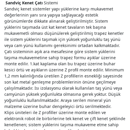
Sandviç Kenet Çatı
Sistemi
Sandviç kenet sistemler yapı yüklerine karşı mukavemet
değerlerinin yanı sıra yapıya sağlayacağı estetik
görünümlerde dikkate alınarak geliştirilmiştir. Sistem
yüklerini taşımada üst kat kenet tavaların tek başına
mukavemetli olması düşünülerek geliştirilmiş trapez kenetler
ile sistem yüklerini taşımak için yüksek yoğunluklu taş yünü
veya cam yünü kullanımı gereksinimi ortadan kalkmaktadır.
Çatı sisteminin aşık ara mesafesine göre sistem yüklerini
taşıma mukavemetine sahip trapez formu aşıklar üzerine
monte edilir. 1.kat kaplama olan bu trapez üzerine buhar
kesici örtü ve aşıkların üzerine Z profil monte edilir. Minimum
1,2 mm kalınlığında üretilen Z profillerin esnekliği sayesinde
son kat metal genleşme problemlerinin önüne geçilmeye
çalışılmaktadır. Isı izolasyonu olarak kullanılan taş yünü veya
camyünün yüksek yoğunlukta olmasına gerek yoktur. Düşük
yoğunluklu kullanılmaktadır. Araya serilen mineral yün
malzeme üzerine buhar dengeleyici örtü serilmektedir.
Klips üniteleri ile Z profiller üzerine monte edilen ve
elektronik robot ile birbirlerine tek kenet ve çift kenet şeklinde
kenetlenen; sistem yüklerini taşıma mukaveme etme sahip