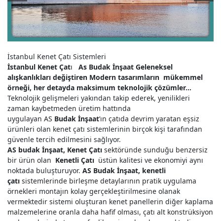
Kiremit Çatı Kaplama
İstanbul Kenet Çatı Sistemleri
İstanbul Kenet Çat
ı
As Budak İnşaat Geleneksel
alışkanlıkları değiştiren Modern tasarımların mükemmel
örneği, her detayda maksimum teknolojik çözümler…
Teknolojik gelişmeleri yakından takip ederek, yenilikleri
zaman kaybetmeden üretim hattında
uygulayan AS
Budak İnşaat
’ın çatıda devrim yaratan eşsiz
ürünleri olan kenet çatı sistemlerinin birçok kişi tarafından
güvenle tercih edilmesini sağlıyor.
AS budak İnşaat, Kenet Çatı
sektöründe sunduğu benzersiz
bir ürün olan
Kenetli Çatı
üstün kalitesi ve ekonomiyi aynı
noktada buluşturuyor.
AS Budak İnşaat, kenetli
çatı
sistemlerinde birleşme detaylarının pratik uygulama
örnekleri montajın kolay gerçekleştirilmesine olanak
vermektedir sistemi oluşturan kenet panellerin diğer kaplama
malzemelerine oranla daha hafif olması, çatı alt konstrüksiyon