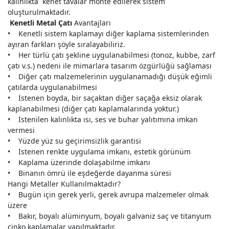
kalınlıkta kenet tavalar monte edilerek sistem
oluşturulmaktadır.
Kenetli Metal Çatı
Avantajları
• Kenetli sistem kaplamayı diğer kaplama sistemlerinden
ayıran farkları şöyle sıralayabiliriz.
• Her türlü çatı şekline uygulanabilmesi (tonoz, kubbe, zarf
çatı v.s.) nedeni ile mimarlara tasarım özgürlüğü sağlaması
• Diğer çatı malzemelerinin uygulanamadığı düşük eğimli
çatılarda uygulanabilmesi
• İstenen boyda, bir saçaktan diğer saçağa eksiz olarak
kaplanabilmesi (diğer çatı kaplamalarında yoktur.)
• İstenilen kalınlıkta ısı, ses ve buhar yalıtımına imkan
vermesi
• Yüzde yüz su geçirimsizlik garantisi
• İstenen renkte uygulama imkanı, estetik görünüm
• Kaplama üzerinde dolaşabilme imkanı
• Binanın ömrü ile eşdeğerde dayanma süresi
Hangi Metaller Kullanılmaktadır?
• Bugün için gerek yerli, gerek avrupa malzemeler olmak
üzere
• Bakır, boyalı alüminyum, boyalı galvaniz saç ve titanyum
çinko kaplamalar yapılmaktadır.