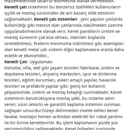
malzemelerinde tasarruf edilmesine olanak vermektedir.
Kenetli çatı
sisteminin bu benzersiz özellikleri kullanıcıların
işçilik ve montaj süresinden de artı kazanç elde etmesini
sağlamaktadır.
Kenetli çatı sistemleri
yeni yapılan çatılarda
kullanıldığı gibi mevcut olan çatılarında sökülmeden üzerine
uygulanabilmesine olanak verir. Kenet panellerin üretim ve
montaj süresinin çok kısa olması, istenilen boylarda
üretilebilmesi, firelerin minimuma indirilmesi gibi avantajları
olan kenetli metal çatı sistemi diğer kaplamalara oranla daha
estetik ve ekonomiktir…
Kenetli Çatı
Uygulaması
Konutlar, villa, otel gibi yaşam tesisleri fabrikalar, üretim ve
depolama tesisleri, alışveriş merkezleri, spor ve dinlenme
tesisleri, eğitim kurumları, askeri amaçlı yapılar, havacılık
tesisleri ve prefabrik yapılar gibi; geniş bir kullanım
yelpazesinde, üretim ve montaj kolaylığı sunmaktadır. Kenet
sisteminin konstrüksiyona montaj şekli, bu sisteme adını
veren; uzun ömürlü ve garantili kaplama sistemini sunması
sağlayan unsurdur.Yüzeyi delinmeden monte edilen kenet
tavalar, montajın hemen ardından elektrikli bir robot yardımı
ile bir birine kenetlenirler. Bu işlem kaplamanın yüzde yüz
geçirimsizliğini sağlamaktadır. Kenet bölgeleri içerisinde