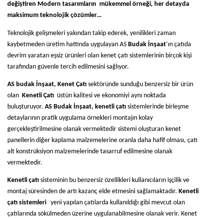
değiştiren Modern tasarımların mükemmel örneği, her detayda
maksimum teknolojik çözümler…
Teknolojik gelişmeleri yakından takip ederek, yenilikleri zaman
kaybetmeden üretim hattında uygulayan AS
Budak İnşaat
’ın çatıda
devrim yaratan eşsiz ürünleri olan kenet çatı sistemlerinin birçok kişi
tarafından güvenle tercih edilmesini sağlıyor.
AS budak İnşaat, Kenet Çatı
sektöründe sunduğu benzersiz bir ürün
olan
Kenetli Çatı
üstün kalitesi ve ekonomiyi aynı noktada
buluşturuyor.
AS Budak İnşaat, kenetli çatı
sistemlerinde birleşme
detaylarının pratik uygulama örnekleri montajın kolay
gerçekleştirilmesine olanak vermektedir sistemi oluşturan kenet
panellerin diğer kaplama malzemelerine oranla daha hafif olması, çatı
alt konstrüksiyon malzemelerinde tasarruf edilmesine olanak
vermektedir.
Kenetli çatı
sisteminin bu benzersiz özellikleri kullanıcıların işçilik ve
montaj süresinden de artı kazanç elde etmesini sağlamaktadır.
Kenetli
çatı sistemleri
yeni yapılan çatılarda kullanıldığı gibi mevcut olan
çatılarında sökülmeden üzerine uygulanabilmesine olanak verir. Kenet