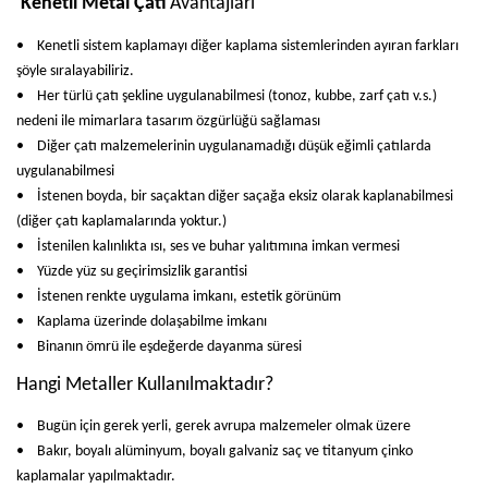
Kenetli Metal Çatı
Avantajları
• Kenetli sistem kaplamayı diğer kaplama sistemlerinden ayıran farkları
şöyle sıralayabiliriz.
• Her türlü çatı şekline uygulanabilmesi (tonoz, kubbe, zarf çatı v.s.)
nedeni ile mimarlara tasarım özgürlüğü sağlaması
• Diğer çatı malzemelerinin uygulanamadığı düşük eğimli çatılarda
uygulanabilmesi
• İstenen boyda, bir saçaktan diğer saçağa eksiz olarak kaplanabilmesi
(diğer çatı kaplamalarında yoktur.)
• İstenilen kalınlıkta ısı, ses ve buhar yalıtımına imkan vermesi
• Yüzde yüz su geçirimsizlik garantisi
• İstenen renkte uygulama imkanı, estetik görünüm
• Kaplama üzerinde dolaşabilme imkanı
• Binanın ömrü ile eşdeğerde dayanma süresi
Hangi Metaller Kullanılmaktadır?
• Bugün için gerek yerli, gerek avrupa malzemeler olmak üzere
• Bakır, boyalı alüminyum, boyalı galvaniz saç ve titanyum çinko
kaplamalar yapılmaktadır.