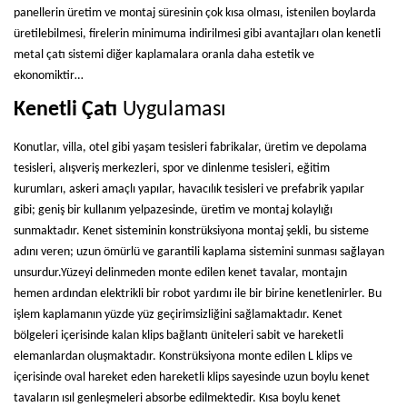
panellerin üretim ve montaj süresinin çok kısa olması, istenilen boylarda
üretilebilmesi, firelerin minimuma indirilmesi gibi avantajları olan kenetli
metal çatı sistemi diğer kaplamalara oranla daha estetik ve
ekonomiktir…
Kenetli Çatı
Uygulaması
Konutlar, villa, otel gibi yaşam tesisleri fabrikalar, üretim ve depolama
tesisleri, alışveriş merkezleri, spor ve dinlenme tesisleri, eğitim
kurumları, askeri amaçlı yapılar, havacılık tesisleri ve prefabrik yapılar
gibi; geniş bir kullanım yelpazesinde, üretim ve montaj kolaylığı
sunmaktadır. Kenet sisteminin konstrüksiyona montaj şekli, bu sisteme
adını veren; uzun ömürlü ve garantili kaplama sistemini sunması sağlayan
unsurdur.Yüzeyi delinmeden monte edilen kenet tavalar, montajın
hemen ardından elektrikli bir robot yardımı ile bir birine kenetlenirler. Bu
işlem kaplamanın yüzde yüz geçirimsizliğini sağlamaktadır. Kenet
bölgeleri içerisinde kalan klips bağlantı üniteleri sabit ve hareketli
elemanlardan oluşmaktadır. Konstrüksiyona monte edilen L klips ve
içerisinde oval hareket eden hareketli klips sayesinde uzun boylu kenet
tavaların ısıl genleşmeleri absorbe edilmektedir. Kısa boylu kenet