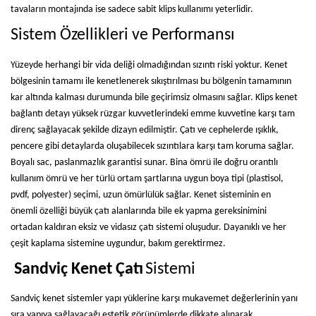
tavaların montajında ise sadece sabit klips kullanımı yeterlidir.
Sistem Özellikleri ve Performansı
Yüzeyde herhangi bir vida deliği olmadığından sızıntı riski yoktur. Kenet
bölgesinin tamamı ile kenetlenerek sıkıştırılması bu bölgenin tamamının
kar altında kalması durumunda bile geçirimsiz olmasını sağlar. Klips kenet
bağlantı detayı yüksek rüzgar kuvvetlerindeki emme kuvvetine karşı tam
direnç sağlayacak şekilde dizayn edilmiştir. Çatı ve cephelerde ışıklık,
pencere gibi detaylarda oluşabilecek sızıntılara karşı tam koruma sağlar.
Boyalı sac, paslanmazlık garantisi sunar. Bina ömrü ile doğru orantılı
kullanım ömrü ve her türlü ortam şartlarına uygun boya tipi (plastisol,
pvdf, polyester) seçimi, uzun ömürlülük sağlar. Kenet sisteminin en
önemli özelliği büyük çatı alanlarında bile ek yapma gereksinimini
ortadan kaldıran eksiz ve vidasız çatı sistemi oluşudur. Dayanıklı ve her
çeşit kaplama sistemine uygundur, bakım gerektirmez.
Sandviç Kenet Çatı
Sistemi
Sandviç kenet sistemler yapı yüklerine karşı mukavemet değerlerinin yanı
sıra yapıya sağlayacağı estetik görünümlerde dikkate alınarak