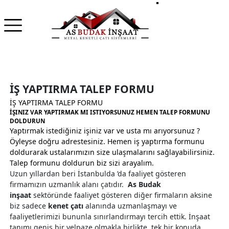
İŞ YAPTIRMA TALEP FORMU
İŞ YAPTIRMA TALEP FORMU
İŞINIZ VAR YAPTIRMAK MI ISTIYORSUNUZ HEMEN TALEP FORMUNU
DOLDURUN
Yaptırmak istediğiniz işiniz var ve usta mı arıyorsunuz ?
Öyleyse doğru adrestesiniz. Hemen iş yaptırma formunu
doldurarak ustalarımızın size ulaşmalarını sağlayabilirsiniz.
Talep formunu doldurun biz sizi arayalım.
Uzun yıllardan beri İstanbulda ’da faaliyet gösteren
firmamızın uzmanlık alanı çatıdır.
As Budak
inşaat
sektöründe faaliyet gösteren diğer firmaların aksine
biz sadece
kenet çatı
alanında uzmanlaşmayı ve
faaliyetlerimizi bununla sınırlandırmayı tercih ettik. İnşaat
tanımı geniş bir yelpaze olmakla birlikte, tek bir konuda