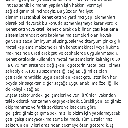
ihtisas sahibi olmanın yapılan işin hakkını vermeyi
sağladığının bilincindeyiz. Bu yüzden faaliyet
alanımızı
İstanbul kenet çatı
ve yardımcı yapı elemanları
olarak belirleyerek bu konuda uzmanlaşmaya karar verdik.
Kenet çatı
veya
çıtalı kenet
olarak da bilinen
çatı kaplama
sistemi
,strandart çatı kaplama malzemeleri olan boyalı-
galvaniz sac,alüminyum,alüzing,bakır ve titanyum çinko gibi
metal kaplama malzemelerinin kenet makinesi veya bükme
makinesinde üretilerek çatı ve cephelerde uygulanmasıdır.
Kenet çatılarda
kullanılan metal malzemelerin kalınlığı 0,50
ila 0,70 mm arasında değişkenlik gösterir. Metal bazlı olması
sebebiyle %100 su sızdırmazlığı sağlar. Eğimi az olan
çatılarda rahatlıkla uygulanabilen kenet çatı, istenilen her
boyda bir saçaktan diğer saçağa uygulanabilme özelliği ile
de kolaylık sağlar.
İnşaat sektöründeki gelişmeleri ve yeni ürünleri yakından
takip ederek her zaman çağı yakaladık. Sürekli yenilediğimiz
ekipmanımız ve farklı zevklere ve isteklere göre
geliştirdiğimiz çalışma şeklimiz ile bizim için yapılamayacak
çatı, çalışılamayacak malzeme kalmadı. Tüm ustalarımızı
sektörün en iyileri arasından seçmeye özen gösterdik. İş