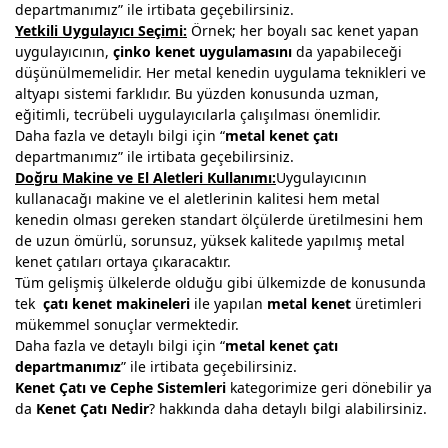
departmanımız” ile irtibata geçebilirsiniz.
Yetkili Uygulayıcı Seçimi:
Örnek; her boyalı sac kenet yapan
uygulayıcının,
çinko kenet uygulamasını
da yapabileceği
düşünülmemelidir. Her metal kenedin uygulama teknikleri ve
altyapı sistemi farklıdır. Bu yüzden konusunda uzman,
eğitimli, tecrübeli uygulayıcılarla çalışılması önemlidir.
Daha fazla ve detaylı bilgi için “
metal kenet çatı
departmanımız” ile
irtibata geçebilirsiniz.
Doğru Makine ve El Aletleri Kullanımı:
Uygulayıcının
kullanacağı makine ve el aletlerinin kalitesi hem metal
kenedin olması gereken standart ölçülerde üretilmesini hem
de uzun ömürlü, sorunsuz, yüksek kalitede yapılmış metal
kenet çatıları ortaya çıkaracaktır.
Tüm gelişmiş ülkelerde olduğu gibi ülkemizde de konusunda
tek
çatı kenet makineleri
ile yapılan
metal kenet
üretimleri
mükemmel sonuçlar vermektedir.
Daha fazla ve detaylı bilgi için “
metal kenet çatı
departmanımız
” ile irtibata geçebilirsiniz.
Kenet Çatı ve Cephe Sistemleri
kategorimize geri dönebilir ya
da
Kenet Çatı Nedir
?
hakkında daha detaylı bilgi alabilirsiniz.